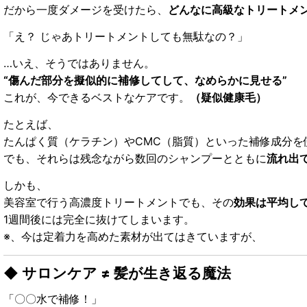
だから一度ダメージを受けたら、
どんなに高級なトリートメ
「え？ じゃあトリートメントしても無駄なの？」
…いえ、そうではありません。
“傷んだ部分を擬似的に補修してして、なめらかに見せる”
これが、今できるベストなケアです。
（疑似健康毛）
たとえば、
たんぱく質（ケラチン）やCMC（脂質）といった補修成分を
でも、それらは残念ながら数回のシャンプーとともに
流れ出
しかも、
美容室で行う高濃度トリートメントでも、その
効果は平均して
1週間後には完全に抜けてしまいます。
※、今は定着力を高めた素材が出てはきていますが、
◆ サロンケア ≠ 髪が生き返る魔法
「〇〇水で補修！」