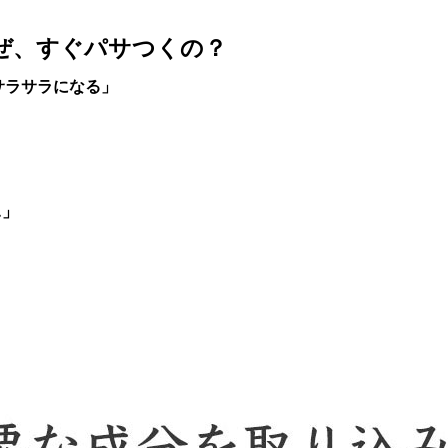
ぜ、すぐパサつくの？
サラサラになる」
…」