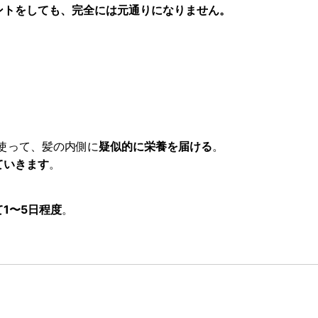
ントをしても、完全には元通りになりません。
使って、髪の内側に
疑似的に栄養を届ける
。
ていきます
。
1〜5日程度
。