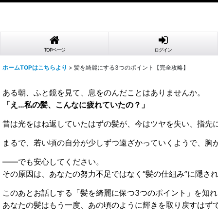
TOPページ
ログイン
ホームTOPはこちらより
>
髪を綺麗にする3つのポイント【完全攻略】
ある朝、ふと鏡を見て、息をのんだことはありませんか。
「え…私の髪、こんなに疲れていたの？」
昔は光をはね返していたはずの髪が、今はツヤを失い、指先
まるで、若い頃の自分が少しずつ遠ざかっていくようで、胸
――でも安心してください。
その原因は、あなたの努力不足ではなく“髪の仕組み”に隠さ
このあとお話しする「髪を綺麗に保つ3つのポイント」を知れ
あなたの髪はもう一度、あの頃のように輝きを取り戻すはず