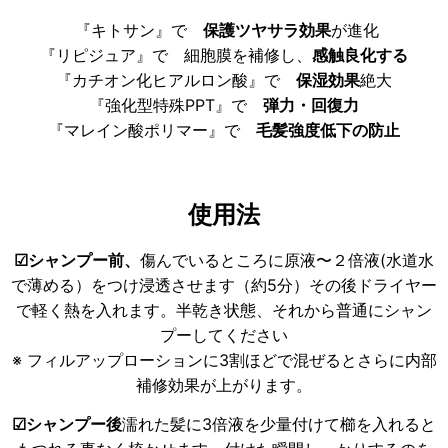
『キトサン』で
保護ツヤサラ効果
が進化
『リピジュア』で 細胞膜を補修し、
感触良化する
『カチオン化ヒアルロン酸』で
保湿効果
絶大
『強化型特殊PPT』で
弾力・回復力
『マレイン酸ポリマー』で
毛髪強度低下の防止
使用法
☑シャンプー前、
傷んでいるところに原液〜２倍液(水道水
で薄める）をつけ浸透させます（約5分）
その後ドライヤー
で軽く熱を入れます。半乾き状態、それから普通にシャン
プーしてください
※ フィルアップローションに3割ほどで混ぜるとさらに内部
補修効果が上がります。
☑シャンプー後
濡れた髪に3倍液を少量付けて櫛を入れると