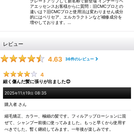
グレードアップして新名称で新登場 インナーリペ
アエッセンスお客様からに質問：旧CMCプロとの
違いは？旧CMCプロと使用法は変わりません成分
的にはペリセア、エルカラクトンなど補修成分を
増やしております。…
レビュー
4.63
36
件のレビュー
4
細く傷んだ髪に張りが出ました😊
2025
11
19
08:35
年
月
日
購入者
さん
縮毛矯正、カラー、極細の髪です。フィルアップローションに混
ぜて、シャンプー前後に使ってみました。もっと早くから使用す
べきでした。暫く継続してみます。一年後が楽しみです。