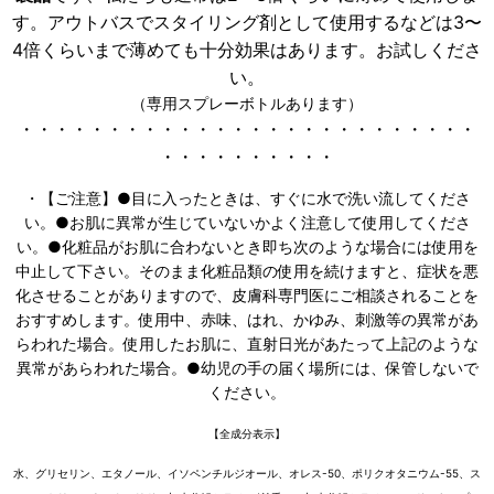
す。アウトバスでスタイリング剤として使用するなどは3〜
4倍くらいまで薄めても十分効果はあります。お試しくださ
い。
（専用スプレーボトルあります）
・・・・・・・・・・・・・・・・・・・・・・・・・・
・・・・・・・・・・
・
【ご注意】●目に入ったときは、すぐに水で洗い流してくださ
い。●お肌に異常が生じていないかよく注意して使用してくださ
い。●化粧品がお肌に合わないとき即ち次のような場合には使用を
中止して下さい。そのまま化粧品類の使用を続けますと、症状を悪
化させることがありますので、皮膚科専門医にご相談されることを
おすすめします。使用中、赤味、はれ、かゆみ、刺激等の異常があ
らわれた場合。使用したお肌に、直射日光があたって上記のような
異常があらわれた場合。●幼児の手の届く場所には、保管しないで
ください。
【全成分表示】
水、グリセリン、エタノール、イソペンチルジオール、オレス-50、ポリクオタニウム-55、ス