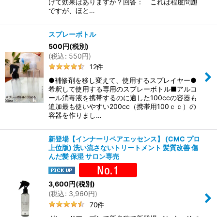
けて効果はありますか？回答： これは程度問題
ですが、ほと…
スプレーボトル
500
円
(税別)
(
税込
:
550
円
)
12
件
●補修剤を移し変えて、使用するスプレイヤー●
希釈して使用する専用のスプレーボトル■アルコ
ール消毒液を携帯するのに適した100ccの容器も
追加最も使いやすい200cc（携帯用100ｃｃ）の
容器を作りまし…
新登場【インナーリペアエッセンス】 (CMC プロ
上位版) 洗い流さないトリートメント 髪質改善 傷
んだ髪 保湿 サロン専売
3,600
円
(税別)
(
税込
:
3,960
円
)
70
件