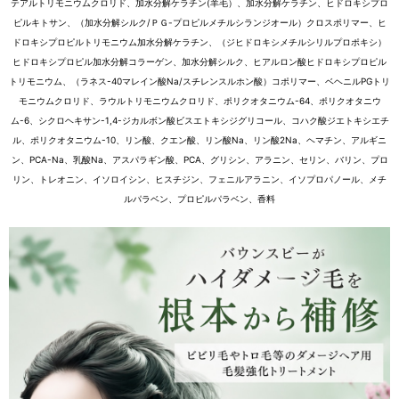
テアルトリモニウムクロリド、加水分解ケラチン(羊毛）、加水分解ケラチン、ヒドロキシプロ
ピルキトサン、（加水分解シルク/ＰＧ-プロピルメチルシランジオール）クロスポリマー、ヒ
ドロキシプロピルトリモニウム加水分解ケラチン、（ジヒドロキシメチルシリルプロポキシ）
ヒドロキシプロピル加水分解コラーゲン、加水分解シルク、ヒアルロン酸ヒドロキシプロピル
トリモニウム、（ラネス-40マレイン酸Na/スチレンスルホン酸）コポリマー、ベヘニルPGトリ
モニウムクロリド、ラウルトリモニウムクロリド、ポリクオタニウム-64、ポリクオタニウ
ム-6、シクロヘキサン-1,4-ジカルボン酸ビスエトキシジグリコール、コハク酸ジエトキシエチ
ル、ポリクオタニウム-10、リン酸、クエン酸、リン酸Na、リン酸2Na、ヘマチン、アルギニ
ン、PCA-Na、乳酸Na、アスパラギン酸、PCA、グリシン、アラニン、セリン、バリン、プロ
リン、トレオニン、イソロイシン、ヒスチジン、フェニルアラニン、イソプロパノール、メチ
ルパラベン、プロピルパラベン、香料