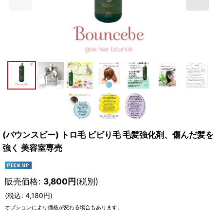
(バウンスビー) トロ毛 ビビり毛 毛髪強化剤、傷んだ髪を
強く 美容室専売
販売価格
:
3,800
円
(税別)
(
税込
:
4,180
円
)
オプションにより価格が変わる場合もあります。