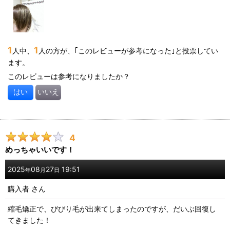
す。
1
1
人中、
人の方が、｢このレビューが参考になった｣と投票してい
ます。
このレビューは参考になりましたか？
はい
いいえ
4
めっちゃいいです！
2025
08
27
19:51
年
月
日
購入者
さん
縮毛矯正で、びびり毛が出来てしまったのですが、だいぶ回復し
てきました！