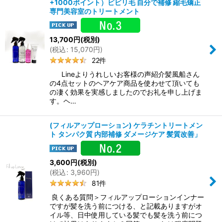
+1000ポイント）ビビリ毛 自分で補修 縮毛矯正
専門美容室のトリートメント
13,700
円
(税別)
(
税込
:
15,070
円
)
22
件
Lineよりうれしいお客様の声紹介髪風船さん
の4点セットのヘアケア商品を使わせて頂いても
の凄く効果を実感しましたのでお礼を申し上げま
す。ヘ…
(フィルアップローション) ケラチントリートメン
ト タンパク質 内部補修 ダメージケア 髪質改善」
3,600
円
(税別)
(
税込
:
3,960
円
)
81
件
良くある質問＞フィルアップローションインナー
ですが髪を洗う前につける、と記載ありますがオ
イル等、日中使用している髪でも髪を洗う前につ