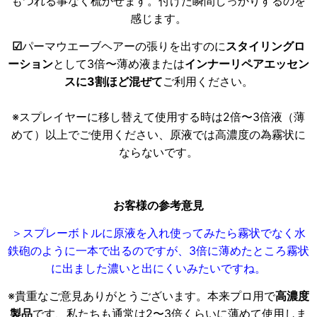
もつれる事なく梳かせます。付けた瞬間しっかりするのを
感じます。
☑
パーマウエーブヘアーの張りを出すのに
スタイリングロ
ーション
として3倍〜薄め液または
インナーリペアエッセン
スに3割ほど混ぜて
ご利用ください。
※スプレイヤーに移し替えて使用する時は2倍〜3倍液（薄
めて）以上でご使用ください、原液では高濃度の為霧状に
ならないです。
お客様の参考意見
＞スプレーボトルに原液を入れ使ってみたら霧状でなく水
鉄砲のように一本で出るのですが、3倍に薄めたところ霧状
に出ました濃いと出にくいみたいですね。
※貴重なご意見ありがとうございます。本来プロ用で
高濃度
製品
です、私たちも通常は2〜3倍くらいに薄めて使用しま