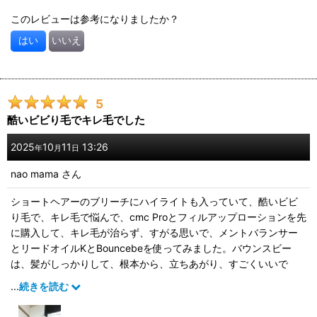
このレビューは参考になりましたか？
はい
いいえ
5
酷いビビり毛でキレ毛でした
2025
10
11
13:26
年
月
日
nao mama
さん
ショートヘアーのブリーチにハイライトも入っていて、酷いビビ
り毛で、キレ毛で悩んで、cmc Proとフィルアップローションを先
に購入して、キレ毛が治らず、すがる思いで、メントバランサー
とリードオイルKとBouncebeを使ってみました。バウンスビー
は、髪がしっかりして、根本から、立ちあがり、すごくいいで
す。
...
続きを読む
髪がサロンで仕上げてもらった感じになり、ホッとしています。
ずっと使い続けたいと思います。一回で髪がしっかりしてきま