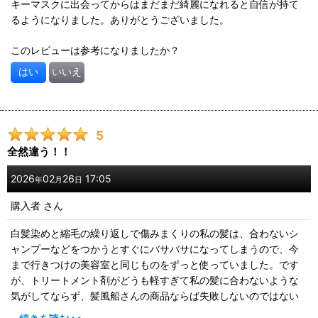
キーマスクに出会ってからはまだまだ綺麗になれると自信が持て
るようになりました。ありがとうございました。
このレビューは参考になりましたか？
はい
いいえ
5
全然違う！！
2026
02
26
17:05
年
月
日
購入者
さん
白髪染めと縮毛の繰り返しで傷みまくりの私の髪は、合わないシ
ャンプーなどをつかうとすぐにバサバサになってしまうので、今
まで行きつけの美容室と同じものをずっと使っていました。です
が、トリートメント剤がどうも軽すぎて私の髪に合わないような
気がしてならず、髪風船さんの商品ならば失敗しないのではない
かと思いきって買ってみたところ、大正解！洗い流すときから手