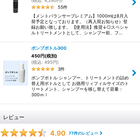
(
税込
:
4,290
円
)
55
件
【メントバランサープレミアム】1000mlは8月入
荷予定となっております。（再入荷お知らせ）登
録お願い致します。 【使用法】推奨↓◎スペシャ
ルトリートメントとして、シャンプー前、フ…
ポンプボトル300
450
円
(税別)
(
税込
:
495
円
)
3
件
ポンプボトル シャンプー、トリートメントの詰め
替え用ボトルとして お徳用リィフィルサイズのト
リートメント、シャンプーを移し替えて容量：
300ｍｌ
レビュー
4.90
77
件のレビュー