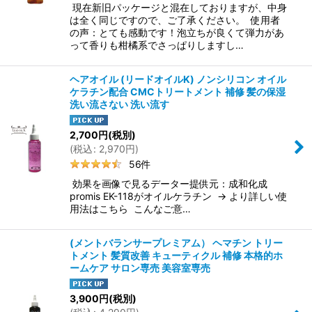
現在新旧パッケージと混在しておりますが、中身
は全く同じですので、ご了承ください。 使用者
の声：とても感動です！泡立ちが良くて弾力があ
って香りも柑橘系でさっぱりしますし…
ヘアオイル (リードオイルK) ノンシリコン オイル
ケラチン配合 CMCトリートメント 補修 髪の保湿
洗い流さない 洗い流す
2,700
円
(税別)
(
税込
:
2,970
円
)
56
件
効果を画像で見るデーター提供元：成和化成
promis EK-118がオイルケラチン → より詳しい使
用法はこちら こんなご意…
(メントバランサープレミアム） ヘマチン トリー
トメント 髪質改善 キューティクル 補修 本格的ホ
ームケア サロン専売 美容室専売
3,900
円
(税別)