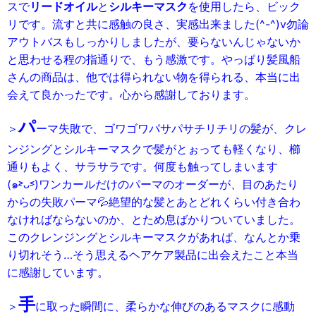
スで
リードオイル
と
シルキーマスク
を使用したら、ビック
リです。流すと共に感触の良さ、実感出来ました(^-^)v勿論
アウトバスもしっかりしましたが、要らないんじゃないか
と思わせる程の指通りで、もう感激です。やっぱり髪風船
さんの商品は、他では得られない物を得られる、本当に出
会えて良かったです。心から感謝しております。
パ
＞
ーマ失敗で、ゴワゴワパサパサチリチリの髪が、クレ
ンジングとシルキーマスクで髪がとぉっても軽くなり、櫛
通りもよく、サラサラです。何度も触ってしまいます
(๑˃̵ᴗ˂̵)ワンカールだけのパーマのオーダーが、目のあたり
からの失敗パーマ💦絶望的な髪とあとどれくらい付き合わ
なければならないのか、とため息ばかりついていました。
このクレンジングとシルキーマスクがあれば、なんとか乗
り切れそう…そう思えるヘアケア製品に出会えたこと本当
に感謝しています。
手
＞
に取った瞬間に、柔らかな伸びのあるマスクに感動