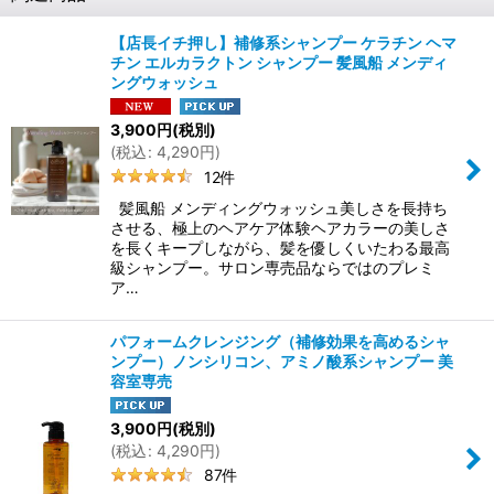
【店長イチ押し】補修系シャンプー ケラチン ヘマ
チン エルカラクトン シャンプー 髪風船 メンディ
ングウォッシュ
3,900
円
(税別)
(
税込
:
4,290
円
)
12
件
髪風船 メンディングウォッシュ美しさを長持ち
させる、極上のヘアケア体験ヘアカラーの美しさ
を長くキープしながら、髪を優しくいたわる最高
級シャンプー。サロン専売品ならではのプレミ
ア…
パフォームクレンジング（補修効果を高めるシャ
ンプー）ノンシリコン、アミノ酸系シャンプー 美
容室専売
3,900
円
(税別)
(
税込
:
4,290
円
)
87
件