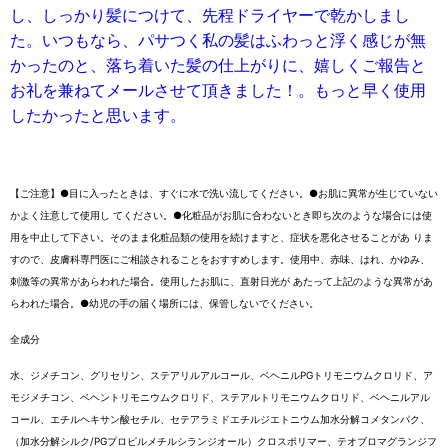
し、しっかり髪につけて、先程ドライヤーで乾かしまし
た。いつもなら、パサつく私の髪はふわっと浮く感じが無
かったのと、落ち着いた髪の仕上がりに、嬉しくご報告と
お礼を兼ねてメールさせて頂きました！。もっと早く使用
したかったと思います。
【ご注意】●目に入ったときは、すぐに水で洗い流してください。●お肌に異常が生じていない
かよく注意して使用し てください。●化粧品がお肌に合わないとき即ち次のような場合には使
用を中止して下さい。そのまま化粧品類の使用を続けますと、症状を悪化させることがあ りま
すので、皮膚科専門医にご相談されることをおすすめします。使用中、赤味、はれ、かゆみ、
刺激等の異常があらわれた場合。使用したお肌に、直射日光が あたって上記のような異常があ
らわれた場合。●幼児の手の届く場所には、保管しないでください。
全成分
水、ジメチコン、グリセリン、ステアリルアルコール、ベヘニルPGトリモニウムクロリド、ア
モジメチコン、ベヘントリモニウムクロリド、ステアルトリモニウムクロリド、ベヘニルアル
コール、エチルヘキサン酸セチル、セテアラミドエチルジエトニウム加水分解コメタンパク、
（加水分解シルク/PGプロピルメチルシランジオール）クロスポリマー、テオブロマグランジフ