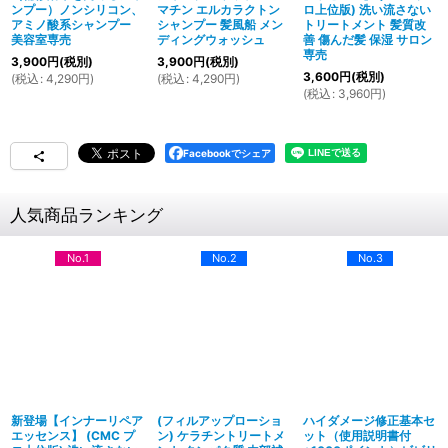
ンプー）ノンシリコン、
マチン エルカラクトン
ロ上位版) 洗い流さない
アミノ酸系シャンプー
シャンプー 髪風船 メン
トリートメント 髪質改
美容室専売
ディングウォッシュ
善 傷んだ髪 保湿 サロン
専売
3,900
円
(税別)
3,900
円
(税別)
3,600
円
(税別)
(
税込
:
4,290
円
)
(
税込
:
4,290
円
)
(
税込
:
3,960
円
)
Facebookでシェア
人気商品ランキング
No.1
No.2
No.3
新登場【インナーリペア
(フィルアップローショ
ハイダメージ修正基本セ
エッセンス】 (CMC プ
ン) ケラチントリートメ
ット（使用説明書付