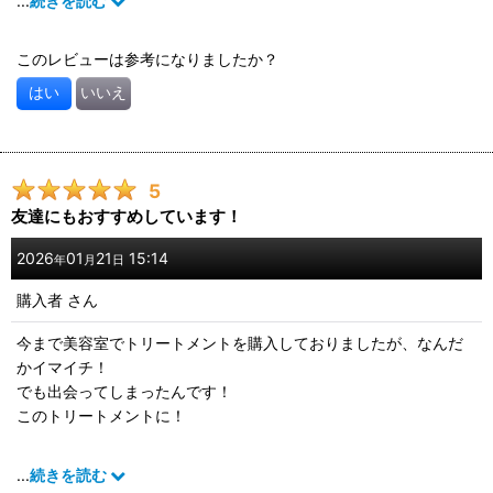
...
続きを読む
触りが全然、ほんとに全然違います。これを使用するようになっ
て数週間ですが、あきらかにガサガサの手触りがつるつるに近づ
このレビューは参考になりましたか？
いています。髪風船さん、すごすぎる。今使ってるシャンプーが
無くなり次第、シャンプーもこちらのものに切り替えます。
はい
いいえ
5
友達にもおすすめしています！
2026
01
21
15:14
年
月
日
購入者
さん
今まで美容室でトリートメントを購入しておりましたが、なんだ
かイマイチ！
でも出会ってしまったんです！
このトリートメントに！
まるで毎日美容室でトリートメントしてもらっているみたいなん
...
続きを読む
です。(⁠≧⁠▽⁠≦⁠)