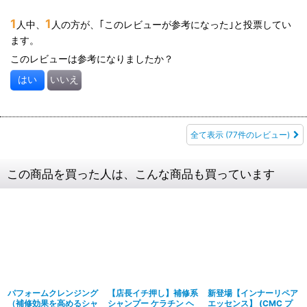
コレなしではもうダメです。
1
1
人中、
人の方が、｢このレビューが参考になった｣と投票してい
ます。
髪の毛にコツもラインで教えて頂きました！
このレビューは参考になりましたか？
シャンプー後毛先にリードオイルKを馴染ませその上にエモリエン
はい
いいえ
トシルキーマスクトリートメントをしたら良いと髪風船にライン
で教えて頂きました(⁠✷⁠‿⁠✷⁠)
仕上がりは凄いです！
全て表示
(77件のレビュー)
コレはおすすめです(⁠≧⁠▽⁠≦⁠)
この商品を買った人は、こんな商品も買っています
これからも宜しくお願い申し上げます(⁠ ⁠ꈍ⁠ᴗ⁠ꈍ⁠)
パフォームクレンジング
【店長イチ押し】補修系
新登場【インナーリペア
（補修効果を高めるシャ
シャンプー ケラチン ヘ
エッセンス】 (CMC プ