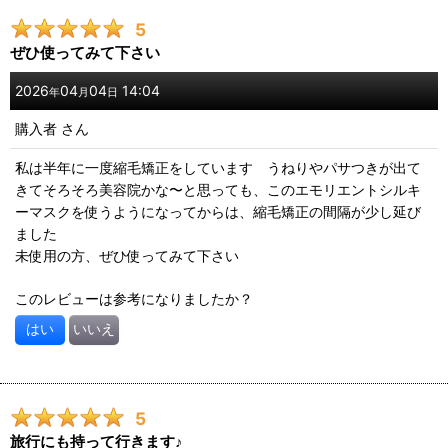
5
ぜひ使ってみて下さい
2026
04
04
14:04
年
月
日
購入者
さん
私は半年に一度縮毛矯正をしています うねりやパサつきが出て
きてそろそろ美容院かな〜と思っても、このエモリエントシルキ
ーマスクを使うようになってからは、縮毛矯正の間隔が少し延び
ました
未使用の方、ぜひ使ってみて下さい
このレビューは参考になりましたか？
はい
いいえ
5
旅行にも持って行きます♪