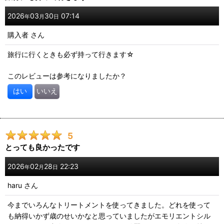
2026
03
30
07:14
年
月
日
購入者
さん
旅行に行くときも必ず持って行きます☆
このレビューは参考になりましたか？
はい
いいえ
5
とっても良かったです
2026
02
28
22:23
年
月
日
haru
さん
今までいろんなトリートメントを使ってきました。どれを使って
も納得いかず歳のせいかなと思っていましたがエモリエントシル