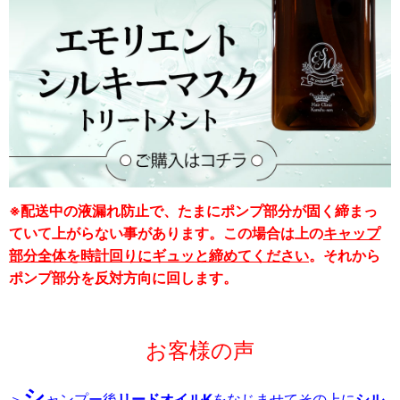
※配送中の液漏れ防止で、たまにポンプ部分が固く締まっ
ていて上がらない事があります。この場合は上の
キャップ
部分全体を時計回りにギュッと締めてください
。それから
ポンプ部分を反対方向に回します。
お客様の声
シ
＞
ャンプー後
リードオイルK
をなじませてその上に
シル