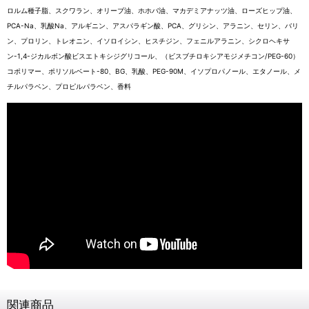
ロルム種子脂、スクワラン、オリーブ油、ホホバ油、マカデミアナッツ油、ローズヒップ油、
PCA-Na、乳酸Na、アルギニン、アスパラギン酸、PCA、グリシン、アラニン、セリン、バリ
ン、プロリン、トレオニン、イソロイシン、ヒスチジン、フェニルアラニン、シクロヘキサ
ン-1,4-ジカルボン酸ビスエトキシジグリコール、（ビスブチロキシアモジメチコン/PEG-60）
コポリマー、ポリソルベート-80、BG、乳酸、PEG-90M、イソプロパノール、エタノール、メ
チルパラベン、プロピルパラベン、香料
関連商品