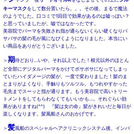
キーマスク
をして数分置いたら。。。その後、まるで魔法
のようでした。口コミで1回目で効果があるのは嘘っぽい？
と思っていましたが、嘘ではなかったです。
美容院でパーマを失敗され指が通らないくらい硬くなりパ
サパサの髪の毛が風になびくようになりました。本当にい
い商品をありがとうございました。
期
＞
待どおり…いや、それ以上でした！
根元以外のほとん
ど全部にデジタルパーマをかけてボサボサになってしまっ
ていたハイダメージの髪が、一度で変わりました！
髪のま
とまりがよくなり、手触りもツルツル。もつれやすかった
毛先までスーッと指が通ります。
もう美容院で高いトリー
トメントをしてもらわなくてもいいかも…。それぐらい効
果がありますね(^^)
『髪は女の命』
髪がきれいだと毎日が
楽しくなります。髪風船さんのおかげです。
髪
＞
風船のスペシャルヘアクリニックシステム後、インバ