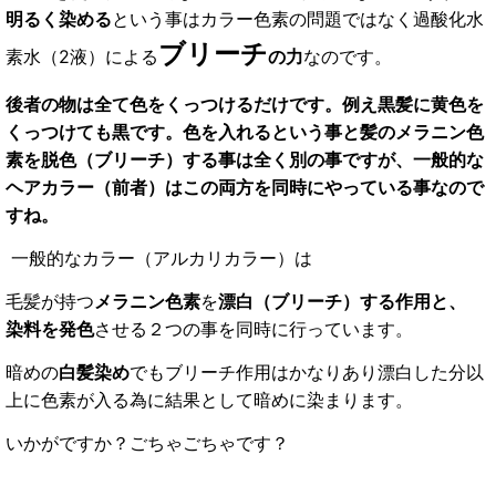
明るく染める
という事はカラー色素の問題ではなく過酸化水
ブリーチ
素水（2液）による
の力
なのです。
後者の物は全て色をくっつけるだけです。例え黒髪に黄色を
くっつけても黒です。色を入れるという事と髪のメラニン色
素を脱色（ブリーチ）する事は全く別の事ですが、一般的な
ヘアカラー（前者）はこの両方を同時にやっている事なので
すね。
一般的なカラー（アルカリカラー）は
毛髪が持つ
メラニン色素
を
漂白（ブリーチ）する作用と、
染料を発色
させる２つの事を同時に行っています。
暗めの
白髪染め
でもブリーチ作用はかなりあり漂白した分以
上に色素が入る為に結果として暗めに染まります。
いかがですか？ごちゃごちゃです？