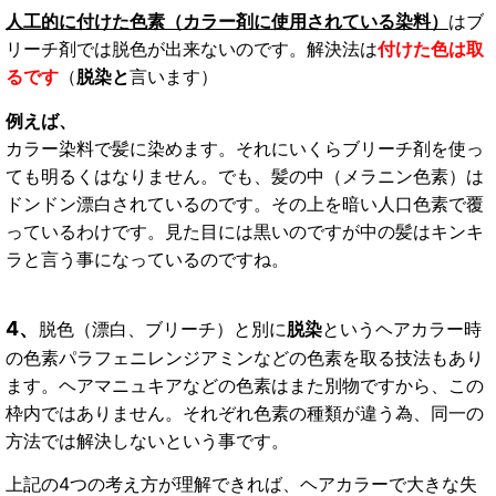
人工的に付けた色素（カラー剤に使用されている染料）
はブ
リーチ剤では脱色が出来ないのです。解決法は
付けた色は取
るです
（
脱染と
言います）
例えば、
カラー染料で髪に染めます。それにいくらブリーチ剤を使っ
ても明るくはなりません。でも、髪の中（メラニン色素）は
ドンドン漂白されているのです。その上を暗い人口色素で覆
っているわけです。見た目には黒いのですが中の髪はキンキ
ラと言う事になっているのですね。
4
、
脱色（漂白、ブリーチ）と別に
脱染
というヘアカラー時
の色素パラフェニレンジアミンなどの色素を取る技法もあり
ます。ヘアマニュキアなどの色素はまた別物ですから、この
枠内ではありません。それぞれ色素の種類が違う為、同一の
方法では解決しないという事です。
上記の4つの考え方が理解できれば、ヘアカラーで大きな失