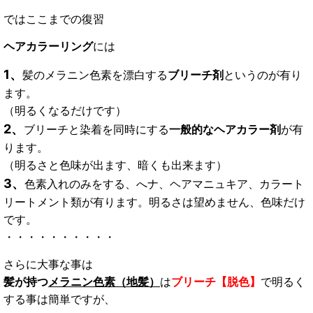
ではここまでの復習
ヘアカラーリング
には
1
、
髪のメラニン色素を漂白する
ブリーチ剤
というのが有り
ます。
（明るくなるだけです）
2
、
ブリーチと染着を同時にする
一般的なヘアカラー剤
が有
ります。
（明るさと色味が出ます、暗くも出来ます）
3
、
色素入れのみをする、へナ、ヘアマニュキア、カラート
リートメント類が有ります。明るさは望めません、色味だけ
です。
・・・・・・・・・・
さらに大事な事は
髪
が持つ
メラニン色素（地髪）
は
ブリーチ【脱色】
で明るく
する事は簡単ですが、