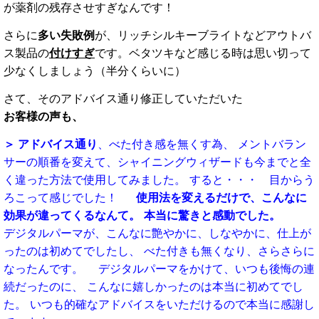
が薬剤の残存させすぎなんです！
さらに
多い失敗例
が、リッチシルキーブライトなどアウトバ
ス製品の
付けすぎ
です。ベタツキなど感じる時は思い切って
少なくしましょう（半分くらいに）
さて、そのアドバイス通り修正していただいた
お客様の声も、
＞ アドバイス通り
、べた付き感を無くす為、 メントバラン
サーの順番を変えて、シャイニングウィザードも今までと全
く違った方法で使用してみました。 すると・・・ 目からう
ろこって感じでした！
使用法を変えるだけで、こんなに
効果が違ってくるなんて。
本当に驚きと感動でした。
デジタルパーマが、こんなに艶やかに、しなやかに、仕上が
ったのは初めてでしたし、 べた付きも無くなり、さらさらに
なったんです。 デジタルパーマをかけて、いつも後悔の連
続だったのに、 こんなに嬉しかったのは本当に初めてでし
た。 いつも的確なアドバイスをいただけるので本当に感謝し