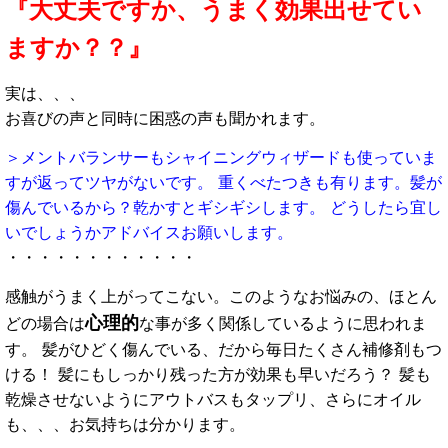
『大丈夫ですか、うまく効果出せてい
ますか？？』
実は、、、
お喜びの声と同時に困惑の声も聞かれます。
＞メントバランサーもシャイニングウィザードも使っていま
すが返ってツヤがないです。 重くべたつきも有ります。髪が
傷んでいるから？乾かすとギシギシします。 どうしたら宜し
いでしょうかアドバイスお願いします。
・・・・・・・・・・・・
感触がうまく上がってこない。このようなお悩みの、ほとん
心理的
どの場合は
な事が多く関係しているように思われま
す。 髪がひどく傷んでいる、だから毎日たくさん補修剤もつ
ける！ 髪にもしっかり残った方が効果も早いだろう？ 髪も
乾燥させないようにアウトバスもタップリ、さらにオイル
も、、、お気持ちは分かります。