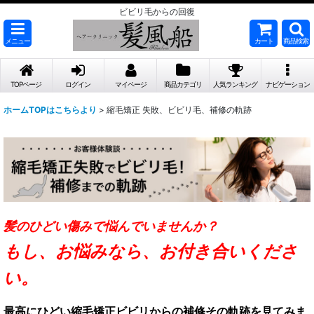
ビビリ毛からの回復
メニュー
カート
商品検索
TOPページ
ログイン
マイページ
商品カテゴリ
人気ランキング
ナビゲーション
ホームTOPはこちらより
>
縮毛矯正 失敗、ビビリ毛、補修の軌跡
髪のひどい傷みで悩んでいませんか？
もし、お悩みなら、お付き合いくださ
い。
最高にひどい縮毛矯正ビビリからの
補修その軌跡を見てみま