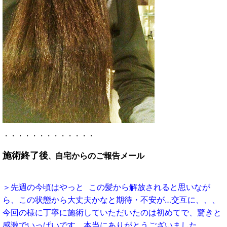
・・・・・・・・・・・・・
施術終了後
自宅からのご報告メール
、
＞先週の今頃はやっと この髪から解放される
と思いなが
ら、この状態から大丈夫かなと
期待・不安が…交互に、、、
今回の様に丁寧に施術していただいたのは
初めてで、驚きと
感激でいっぱいです。
本当にありがとうございました。