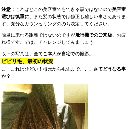
注意：
これはどこの美容室でもできる事ではないので
美容室
選びは慎重に
、
また髪の状態では修正も難しい事さえありま
す、充分なカウンセリングののち決定してください。
簡単に来れる距離ではないのですが
飛行機でのご来店、
お疲
れ様です。
では、チャレンジしてみましょう
以下の写真は、全てご本人が
自宅
での撮影。
ビビリ毛、最初の状況
こ、これはひどい！根元から毛先まで
、、、
さてどうなる事
か？