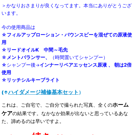
＞かなりおさまりが良くなってます。
本当に
ありがとうござ
います。
今の使用商品は
☆フィルアップローション・バウンスビー
を混ぜての原液使
用
☆リードオイルK
中間～毛先
☆メントバランサー、
（時間置いてシャンプー）
☆
シャンプー後
インナーリペアエッセンス
原液 、 朝は2倍
→
使用
☆リッチシルキーブライト
ハイダメージ補修基本セット
(↑
）
ホーム
これは、ご自宅で、ご自分で撮られた写真、
全くの
ケア
の結果です。
なかなか効果が出ないと
思っているあな
た、
諦めるのは早いですよ。