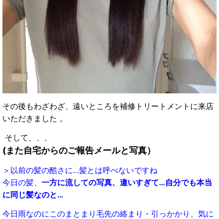
その後もわざわざ、遠いところを
補修トリートメントに来店
いただきました 。
そして、、、
(また自宅からのご報告メールと写真）
＞
以前の髪の酷さに…
髪とは呼べないですね
今日の髪、
一方に流しての写真、
違いすぎて…自分でも本当
に同じ髪なのと…
今日雨なのにこのまとまり
毛先の絡まり・引っかかり、
気に